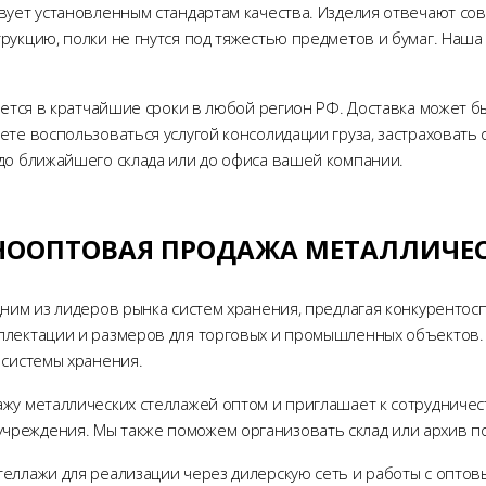
вует установленным стандартам качества. Изделия отвечают с
рукцию, полки не гнутся под тяжестью предметов и бумаг. Наш
ляется в кратчайшие сроки в любой регион РФ. Доставка может 
те воспользоваться услугой консолидации груза, застраховать 
до ближайшего склада или до офиса вашей компании.
НООПТОВАЯ ПРОДАЖА МЕТАЛЛИЧЕ
ним из лидеров рынка систем хранения, предлагая конкурентосп
лектации и размеров для торговых и промышленных объектов. 
 системы хранения.
жу металлических стеллажей оптом и приглашает к сотрудничес
реждения. Мы также поможем организовать склад или архив по
еллажи для реализации через дилерскую сеть и работы с оптов