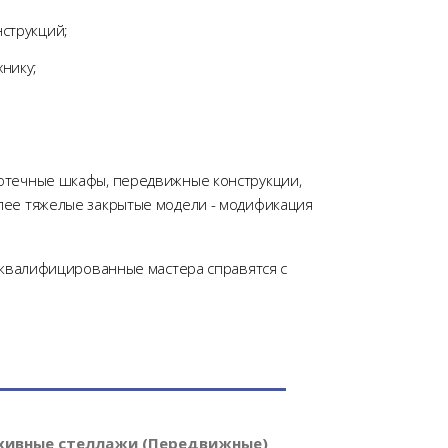
нструкций;
нику;
тотечные шкафы, передвижные конструкции,
лее тяжелые закрытые модели - модификация
а квалифицированные мастера справятся с
хивные стеллажи (Передвижные)